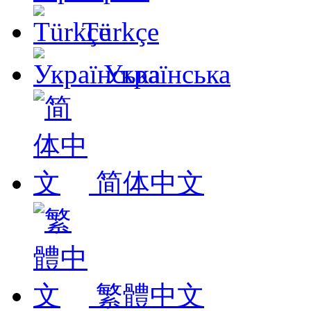
Türkçe
Українська
简体中文
繁體中文