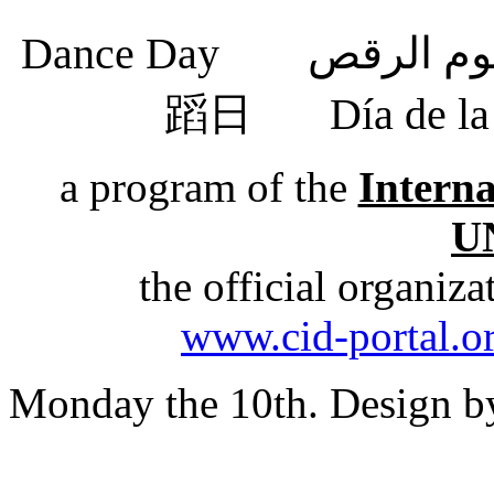
蹈日
Día de 
a program of the
Intern
U
the official organiz
www.cid-portal.o
Monday the 10th. Design 