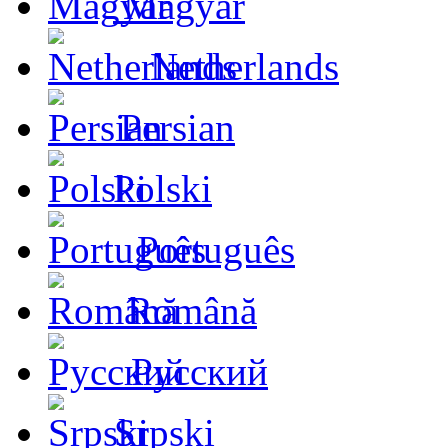
Magyar
Netherlands
Persian
Polski
Português
Română
Русский
Srpski