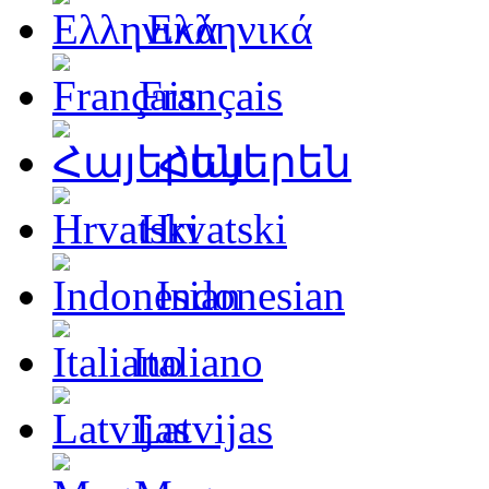
Ελληνικά
Français
Հայերեն
Hrvatski
Indonesian
Italiano
Latvijas