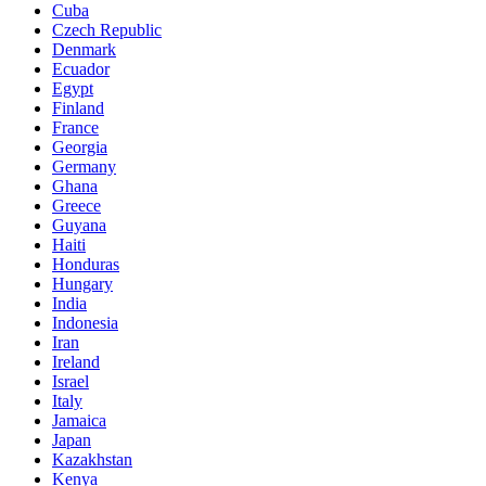
Cuba
Czech Republic
Denmark
Ecuador
Egypt
Finland
France
Georgia
Germany
Ghana
Greece
Guyana
Haiti
Honduras
Hungary
India
Indonesia
Iran
Ireland
Israel
Italy
Jamaica
Japan
Kazakhstan
Kenya