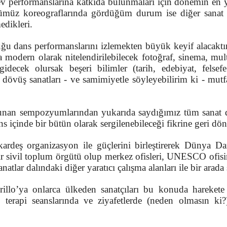
erformanslarına katkıda bulunmaları için dönemin en yete
üz koreograflarında gördüğüm durum ise diğer sanat dalla
edikleri.
dans performanslarını izlemekten büyük keyif alacaktır k
aha modern olarak nitelendirilebilecek fotoğraf, sinema, mul
idecek olursak beşeri bilimler (tarih, edebiyat, felsefe
ı, dövüş sanatları - ve samimiyetle söyleyebilirim ki - mut
 sempozyumlarından yukarıda saydığımız tüm sanat dalla
 içinde bir bütün olarak sergilenebileceği fikrine geri dön
 organizasyon ile güçlerini birleştirerek Dünya Dans
bir sivil toplum örgütü olup merkez ofisleri, UNESCO of
natlar dalındaki diğer yaratıcı çalışma alanları ile bir arad
 onlarca ülkeden sanatçıları bu konuda harekete geçir
terapi seanslarında ve ziyafetlerde (neden olmasın ki?)