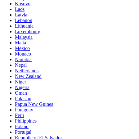
Kosovo
Laos
Latvia
Lebanon
Lithuania
Luxembourg
Malaysia
Malta
Mexico
Monaco
Namibia
Nepal
Netherlands
New Zealand
Niger
Nigeria
Oman
Pakistan
Papua New Guinea
Paraguay
Peru
Philippines
Poland
Portugal
Republic of El Salvador