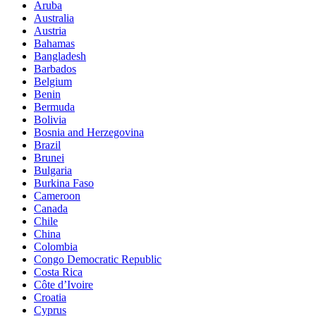
Aruba
Australia
Austria
Bahamas
Bangladesh
Barbados
Belgium
Benin
Bermuda
Bolivia
Bosnia and Herzegovina
Brazil
Brunei
Bulgaria
Burkina Faso
Cameroon
Canada
Chile
China
Colombia
Congo Democratic Republic
Costa Rica
Côte d’Ivoire
Croatia
Cyprus