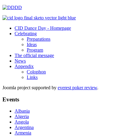
CID Dance Day - Homepage
Celebrating
Preparations
Ideas
Program
The official message
News
Appendix
Colophon
Links
Joomla project supported by
everest poker review
.
Events
Albania
Algeria
Angola
Argentina
Armenia