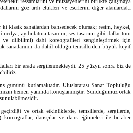
nekli ressamlarını ve müzisyenlerini birlikte çalışmaya
rını göz ardı ettikleri ve eserlerini diğer alanlardaki
i klasik sanatlardan bahsedecek olursak; resim, heykel,
timedya, aydınlatma tasarımı, ses tasarımı gibi dallar tüm
 ve dilbilimi) dahi koreografileri zenginleştirmek için
fak sanatlarının da dahil olduğu temsillerden büyük keyif
rı bir arada sergilenmekteydi. 25 yüzyıl sonra biz de
ebiliriz.
 gününü kutlamaktadır. Uluslararası Sanat Topluluğu
isimizin hemen yanında konuşlanmıştır. Sunduğumuz ortak
a sunulabilmesidir.
diği ve ortak etkinliklerde, temsillerde, sergilerde,
 koreograflar, dansçılar ve dans eğitmeleri ile beraber