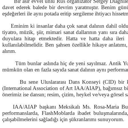
Bir asır evvel ünlü Rus organizatör Sergey Diaghilev p
davet ederek balede bir devrim yaratmıştır. Benim günüm
eşdeğerleri ile aynı potada eritip sergileme ihtiyacı hissetm
Eminim ki insanlar daha çok sanat dalının dahil olduğu 
tiyatro, müzik, şiir, mimari sanat dallarının yanı sıra d
duyulara hitap etmektedir. Hatta ve hatta daha ileri g
kullanılabilmelidir. Ben şahsen özellikle hikaye anlatım
alırım.
Tüm bunlar aslında hiç de yeni sayılmaz. Antik Yunan
mümkün olan en fazla sayıda sanat dalının aynı performans
Bu sene Uluslararası Dans Konseyi (CID) bir kardeş
(International Association of Art IAA/AIAP), bağımsız 
önerimiz ise dansın; resim, çizim, heykel ve/veya görsel sa
IAA/AIAP başkanı Meksikalı Ms. Rosa-Maria Burillo’ya
performanslarda, FlashMoblarda ibadet buluşmalarında, 
çalışabilmelerini sağladığı için şükranlarımı sunuyorum.