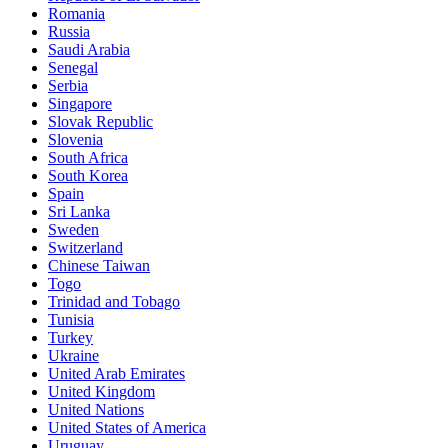
Romania
Russia
Saudi Arabia
Senegal
Serbia
Singapore
Slovak Republic
Slovenia
South Africa
South Korea
Spain
Sri Lanka
Sweden
Switzerland
Chinese Taiwan
Togo
Trinidad and Tobago
Tunisia
Turkey
Ukraine
United Arab Emirates
United Kingdom
United Nations
United States of America
Uruguay