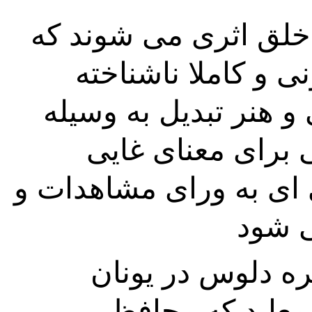
گاهی طراحان رقص موفق به خلق اثری می شوند که 
نمایانگر رابطه ای مقدس، درونی و کاملا ناشناخته 
است. رقص فراتر از سرگرمی و هنر تبدیل به وسیله 
ای برای تعالی ذهن وجستجویی برای معنای غایی 
زندگی می شوند.چنین طراحی ای به ورای مشاهدات و 
دلیادس حوری رقصنده در جزیره دلوس در یونان 
باستان، دواداسیس رقصنده    معابد که محافظ 