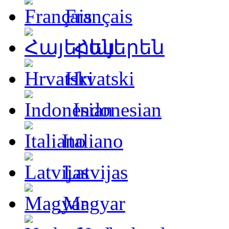
Français
Հայերեն
Hrvatski
Indonesian
Italiano
Latvijas
Magyar