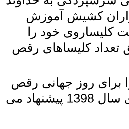
پرستش، حرکات نیایشی و تجلی سرسپردگی به خداوند 
به دوران ما بازگشته است. هزاران کشیش آموزش 
طراحی رقص دیده اند و جماعت کلیساروی خود را 
اداره می کنند. در برخی مناطق تعداد کلیساهای رقص 
ما موضوع "رقص و معنویت" را برای روز جهانی رقص 
و رویدادهای مربوط به آن برای سال 1398 پیشنهاد می 