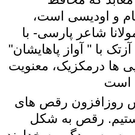
رقصهای سنتی کلاسیک براتناتیام و اودیسی است، 
درویش های صوفی – پیروان مولانا شاعر پارسی- با 
رقص سماعشان، کشیش های آزتک با " آواز پاهایشان" 
در دروه پیش از حضور اسپانیایی ها درمکزیک، معنویت 
در حال حاضر ما شاهد گسترش روزافزون رقص های 
عبادی به خصوص در آمریکا هستیم. رقص به شکل 