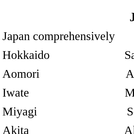
Japan comprehensively
Hokkaido Sapp
Aomori Aom
Iwate Mori
Miyagi Sen
Akita Aki