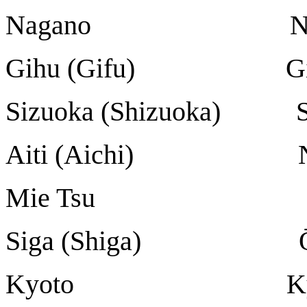
Nagano Nag
Gihu (Gifu) Gi
Sizuoka (Shizuoka) S
Aiti (Aichi) N
Mie Tsu
Siga (Shiga) Ō
Kyoto Kyō