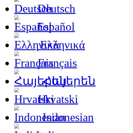
Deutsch
Español
Ελληνικά
Français
Հայերեն
Hrvatski
Indonesian