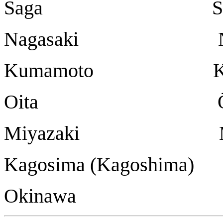
Saga Sa
Nagasaki Nag
Kumamoto Kum
Oita Ōi
Miyazaki Miy
Kagosima (Kagoshima)
Okinawa N