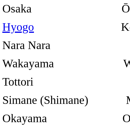
Osaka Ōsa
Hyogo
Kōb
Nara Nara
Wakayama Wak
Tottori
Simane (Shimane) 
Okayama Oka