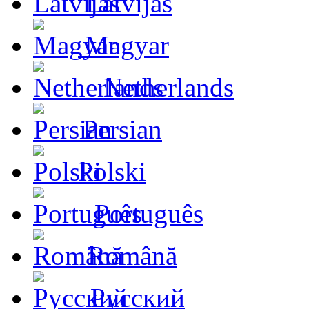
Latvijas
Magyar
Netherlands
Persian
Polski
Português
Română
Русский