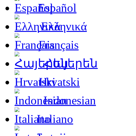
Español
Ελληνικά
Français
Հայերեն
Hrvatski
Indonesian
Italiano