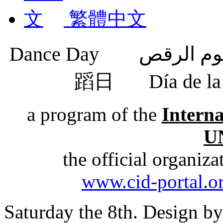
繁體中文
蹈日
Día de 
a program of the
Intern
U
the official organiz
www.cid-portal.o
Saturday the 8th. Design b