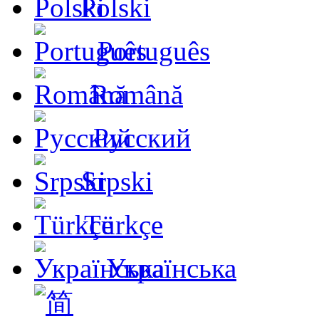
Polski
Português
Română
Русский
Srpski
Türkçe
Українська