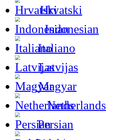
Hrvatski
Indonesian
Italiano
Latvijas
Magyar
Netherlands
Persian