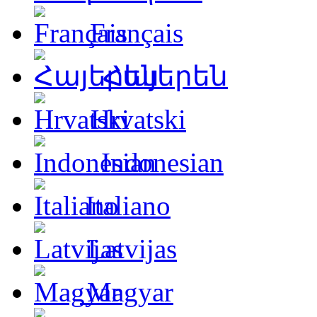
Français
Հայերեն
Hrvatski
Indonesian
Italiano
Latvijas
Magyar