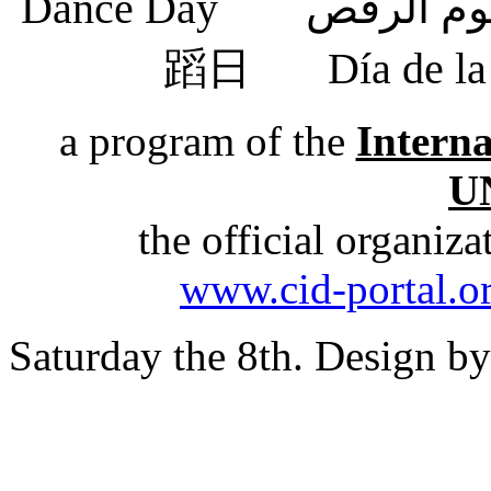
蹈日
Día de 
a program of the
Intern
U
the official organiz
www.cid-portal.o
Saturday the 8th. Design b