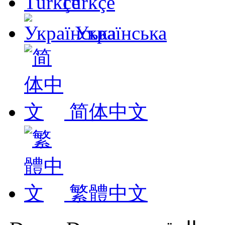
Türkçe
Українська
简体中文
繁體中文