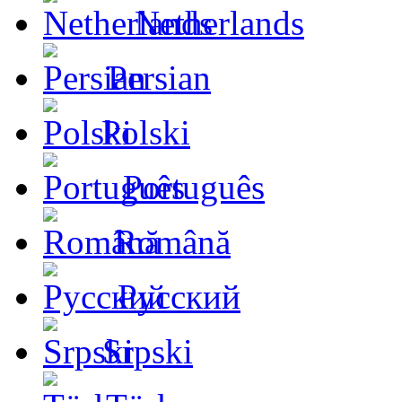
Netherlands
Persian
Polski
Português
Română
Русский
Srpski