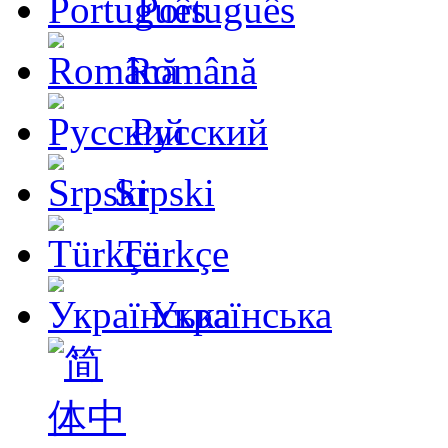
Português
Română
Русский
Srpski
Türkçe
Українська