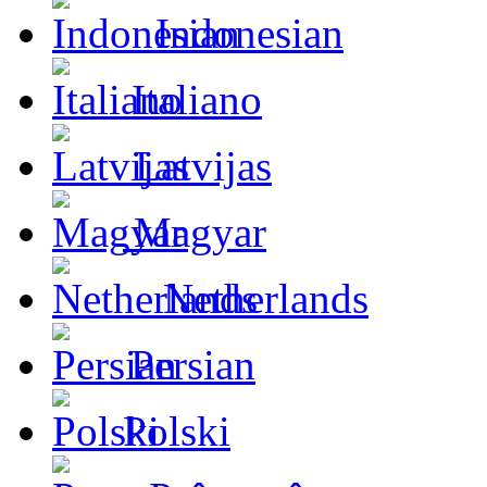
Indonesian
Italiano
Latvijas
Magyar
Netherlands
Persian
Polski