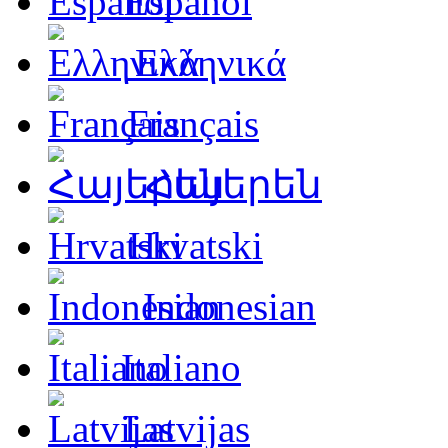
Español
Ελληνικά
Français
Հայերեն
Hrvatski
Indonesian
Italiano
Latvijas