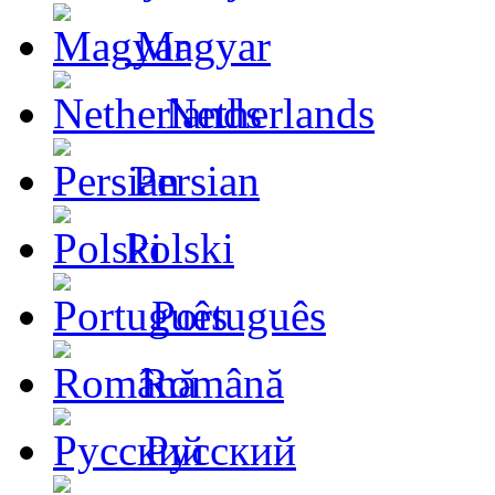
Magyar
Netherlands
Persian
Polski
Português
Română
Русский