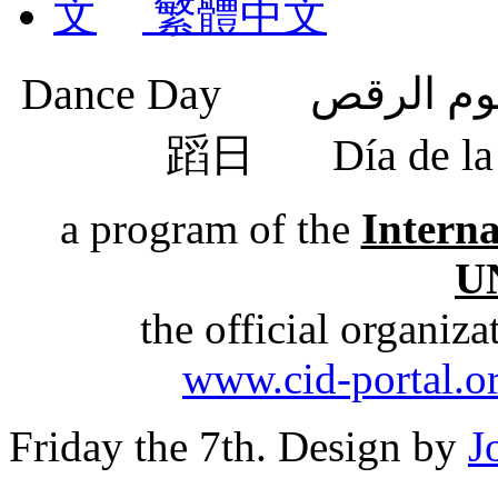
繁體中文
蹈日
Día de 
a program of the
Intern
U
the official organiz
www.cid-portal.o
Friday the 7th. Design by
J