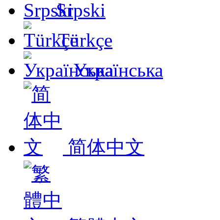
Srpski
Türkçe
Українська
简体中文