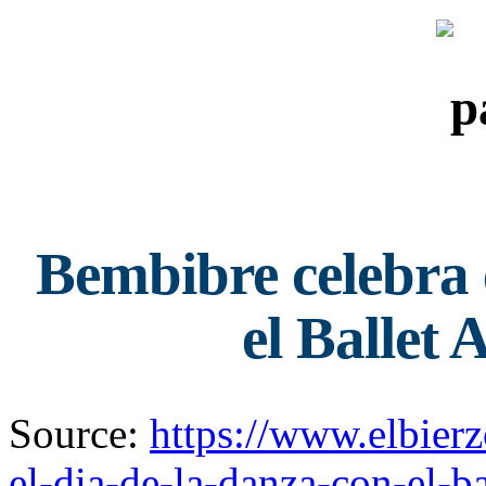
Bembibre celebra 
el Ballet
Source:
https://www.elbier
el-dia-de-la-danza-con-el-b