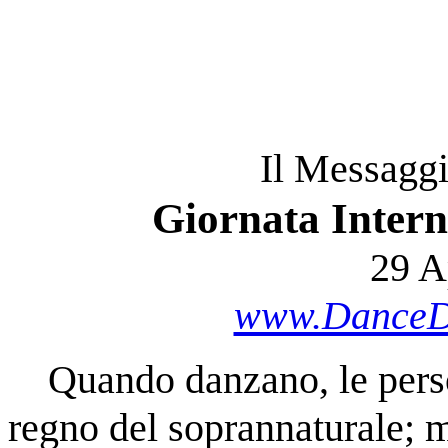
Il Messaggi
Giornata Intern
29 A
www.DanceDa
    Quando danzano, le persone a volte trascendono nel 
regno del soprannaturale; 