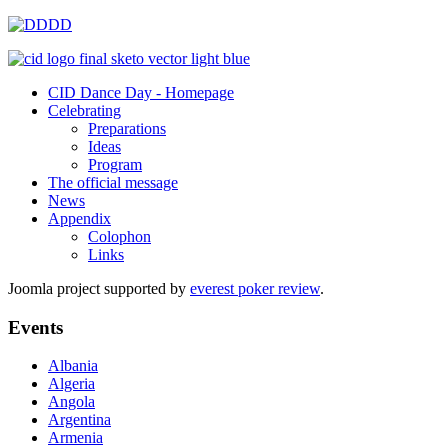
CID Dance Day - Homepage
Celebrating
Preparations
Ideas
Program
The official message
News
Appendix
Colophon
Links
Joomla project supported by
everest poker review
.
Events
Albania
Algeria
Angola
Argentina
Armenia