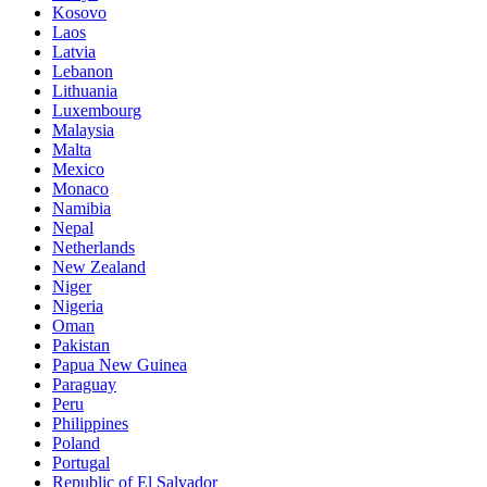
Kosovo
Laos
Latvia
Lebanon
Lithuania
Luxembourg
Malaysia
Malta
Mexico
Monaco
Namibia
Nepal
Netherlands
New Zealand
Niger
Nigeria
Oman
Pakistan
Papua New Guinea
Paraguay
Peru
Philippines
Poland
Portugal
Republic of El Salvador