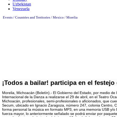
Uzbekistan
Venezuela
Events / Countries and Territories / Mexico /
Morelia
¡Todos a bailar! participa en el festejo
Morelia, Michoacán (Boletín).- El Gobierno del Estado, por medio de l
Internacional de la Danza a realizarse el 29 de abril, en el Teatro Oc
Michoacán, profesionales, semi-profesionales o aficionados, que cuen
Secum, ubicado en Ignacio Zaragoza, número 247, colonia Centro, Códi
forma personal la música en formato MP3, en una memoria USB y/o Di
fuerza mayor, lo anteriormente señalado se podrá enviar por paqueterí