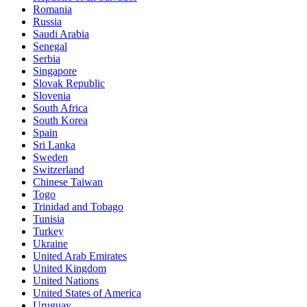
Romania
Russia
Saudi Arabia
Senegal
Serbia
Singapore
Slovak Republic
Slovenia
South Africa
South Korea
Spain
Sri Lanka
Sweden
Switzerland
Chinese Taiwan
Togo
Trinidad and Tobago
Tunisia
Turkey
Ukraine
United Arab Emirates
United Kingdom
United Nations
United States of America
Uruguay