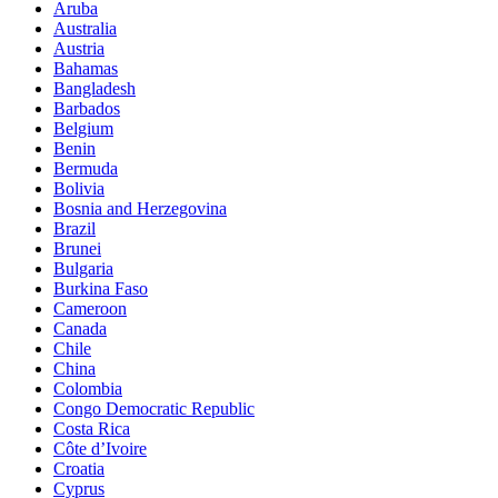
Aruba
Australia
Austria
Bahamas
Bangladesh
Barbados
Belgium
Benin
Bermuda
Bolivia
Bosnia and Herzegovina
Brazil
Brunei
Bulgaria
Burkina Faso
Cameroon
Canada
Chile
China
Colombia
Congo Democratic Republic
Costa Rica
Côte d’Ivoire
Croatia
Cyprus