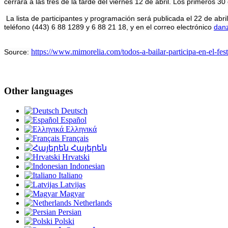
cerrará a las tres de la tarde del viernes 12 de abril. Los primeros 3
La lista de participantes y programación será publicada el 22 de a
teléfono (443) 6 88 1289 y 6 88 21 18, y en el correo electrónico
dan
https://www.mimorelia.com/todos-a-bailar-participa-en-el-fest
Source:
Other languages
Deutsch
Español
Ελληνικά
Français
Հայերեն
Hrvatski
Indonesian
Italiano
Latvijas
Magyar
Netherlands
Persian
Polski