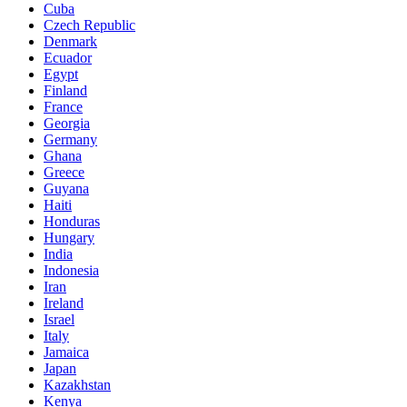
Cuba
Czech Republic
Denmark
Ecuador
Egypt
Finland
France
Georgia
Germany
Ghana
Greece
Guyana
Haiti
Honduras
Hungary
India
Indonesia
Iran
Ireland
Israel
Italy
Jamaica
Japan
Kazakhstan
Kenya