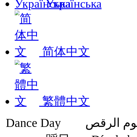
Українська
简体中文
繁體中文