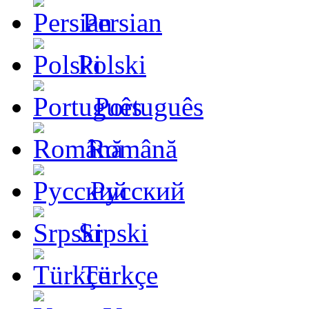
Persian
Polski
Português
Română
Русский
Srpski
Türkçe