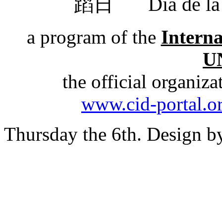
蹈日
Día de 
a program of the
Intern
U
the official organiz
www.cid-portal.o
Thursday the 6th. Design 