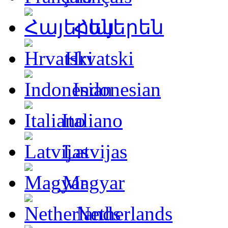
Հայերեն
Hrvatski
Indonesian
Italiano
Latvijas
Magyar
Netherlands