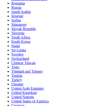
Romania
Russia
Saudi Arabia
Senegal
Serbia
Singapore
Slovak Republic
Slovenia
South Africa
South Korea
Spain
Sri Lanka
Sweden
Switzerland
Chinese Taiwan
Togo
Trinidad and Tobago
Tunisia
Turkey
Ukraine
United Arab Emirates
United Kingdom
United Nations
United States of America
Uruguay