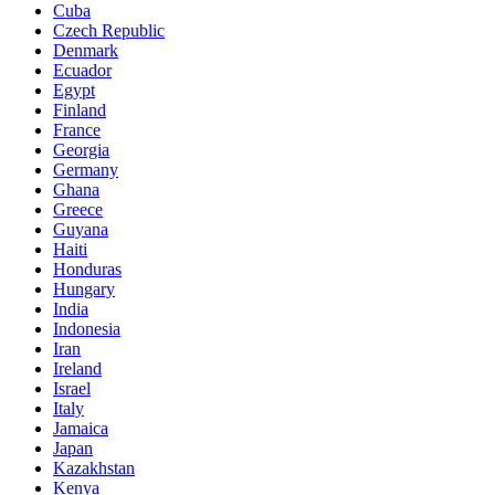
Cuba
Czech Republic
Denmark
Ecuador
Egypt
Finland
France
Georgia
Germany
Ghana
Greece
Guyana
Haiti
Honduras
Hungary
India
Indonesia
Iran
Ireland
Israel
Italy
Jamaica
Japan
Kazakhstan
Kenya