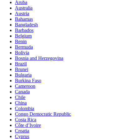
Aruba
Australia
Austria
Bahamas
Bangladesh
Barbados
Belgium
Benin
Bermuda
Bolivia
Bosnia and Herzegovina
Brazil
Brunei
Bulgaria
Burkina Faso
Cameroon
Canada
Chile
China
Colombia
Congo Democratic Republic
Costa Rica
Côte d’Ivoire
Croatia
Cyprus