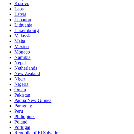
Kosovo
Laos
Latvia
Lebanon
Lithuania
Luxembourg
Malaysia
Malta
Mexico
Monaco
Namibia
Nepal
Netherlands
New Zealand
Niger
Nigeria
Oman
Pakistan
Papua New Guinea
Paraguay
Peru
Philippines
Poland
Portugal
Republic of El Salvador