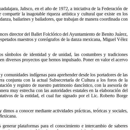
dalajara, Jalisco, en el año de 1972, a iniciativa de la Federación de
ompartir la inagotable riqueza artística y cultural que existe en los
e danza, bailarines y bailadores, que trabajan de manera coordinada con
ces director del Ballet Folclórico del Ayuntamiento de Benito Juárez,
respetados maestros y coreógrafos de la danza mexicana, Miguel Vélez
s símbolos de identidad y de unidad, las costumbres y tradiciones
, en diversos proyectos que hemos impulsado. Poner en valor el acervo
s y comunidades indígenas para aprehender desde los portadores de las
a conjunta con la actual Subsecretaría de Cultura a los foros de la
ación y registro de nuestro patrimonio dancístico, con la asesoría de
nera muy estrecha con las autoridades estatales en la elaboración del
tativos de la entidad, el cual fue signado por el Lic. Roberto Borge
mos a conocer mediante actividades prácticas, teóricas y sociales,
 Mexicana.
es generar plataformas para el conocimiento e intercambio de saberes