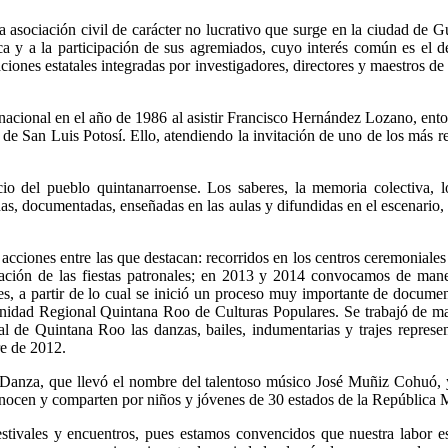
 asociación civil de carácter no lucrativo que surge en la ciudad de Gua
a y a la participación de sus agremiados, cuyo interés común es el de c
ciones estatales integradas por investigadores, directores y maestros d
cional en el año de 1986 al asistir Francisco Hernández Lozano, enton
de San Luis Potosí. Ello, atendiendo la invitación de uno de los más 
o del pueblo quintanarroense. Los saberes, la memoria colectiva, lo
as, documentadas, enseñadas en las aulas y difundidas en el escenario
 acciones entre las que destacan: recorridos en los centros ceremoniale
ización de las fiestas patronales; en 2013 y 2014 convocamos de maner
s, a partir de lo cual se inició un proceso muy importante de document
 Unidad Regional Quintana Roo de Culturas Populares. Se trabajó de ma
l de Quintana Roo las danzas, bailes, indumentarias y trajes represen
re de 2012.
nza, que llevó el nombre del talentoso músico José Muñiz Cohuó, y di
conocen y comparten por niños y jóvenes de 30 estados de la República
festivales y encuentros, pues estamos convencidos que nuestra labor 