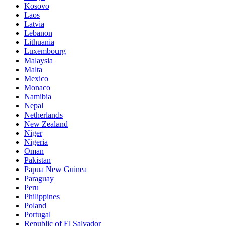
Kosovo
Laos
Latvia
Lebanon
Lithuania
Luxembourg
Malaysia
Malta
Mexico
Monaco
Namibia
Nepal
Netherlands
New Zealand
Niger
Nigeria
Oman
Pakistan
Papua New Guinea
Paraguay
Peru
Philippines
Poland
Portugal
Republic of El Salvador