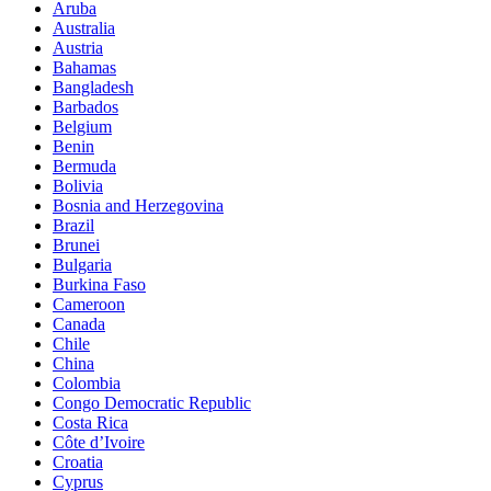
Aruba
Australia
Austria
Bahamas
Bangladesh
Barbados
Belgium
Benin
Bermuda
Bolivia
Bosnia and Herzegovina
Brazil
Brunei
Bulgaria
Burkina Faso
Cameroon
Canada
Chile
China
Colombia
Congo Democratic Republic
Costa Rica
Côte d’Ivoire
Croatia
Cyprus