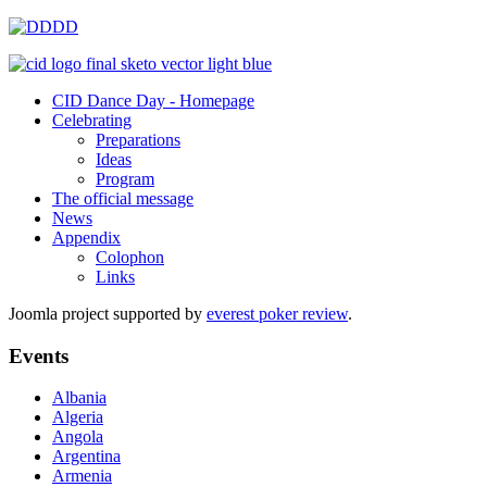
CID Dance Day - Homepage
Celebrating
Preparations
Ideas
Program
The official message
News
Appendix
Colophon
Links
Joomla project supported by
everest poker review
.
Events
Albania
Algeria
Angola
Argentina
Armenia