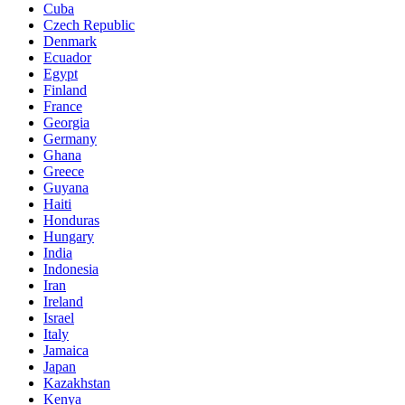
Cuba
Czech Republic
Denmark
Ecuador
Egypt
Finland
France
Georgia
Germany
Ghana
Greece
Guyana
Haiti
Honduras
Hungary
India
Indonesia
Iran
Ireland
Israel
Italy
Jamaica
Japan
Kazakhstan
Kenya