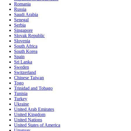
Romania
Russia
Saudi Arabia
Senegal
Serbia
Singapore
Slovak Republic
Slovenia
South Africa
South Korea
Spain
Sri Lanka
Sweden
Switzerland
Chinese Taiwan
Togo
Trinidad and Tobago
Tunisia
Turkey
Ukraine
United Arab Emirates
United Kingdom
United Nations
United States of America
Uruguay